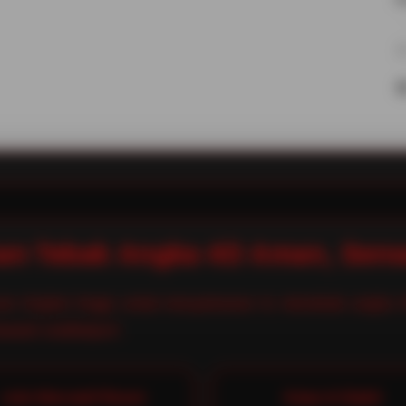
in
modal
an Tebak Angka 4D Aman, Sensa
tingkat tinggi untuk kenyamanan lo menebak angka 4
watir sedikitpun!
Link Alternatif Resmi
Aman & Stabil