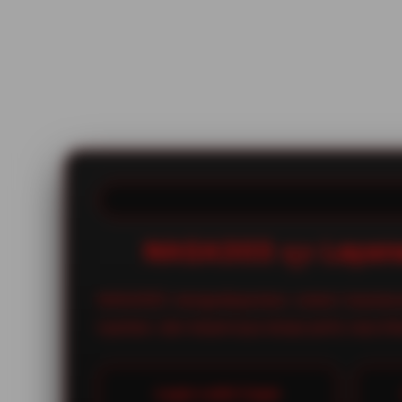
in
modal
NAGA303 ×͜× Layan
NAGA303 mengedepankan sistem keamanan 
nyaman, dan terpercaya tanpa perlu rasa kha
Login Lebih Cepat