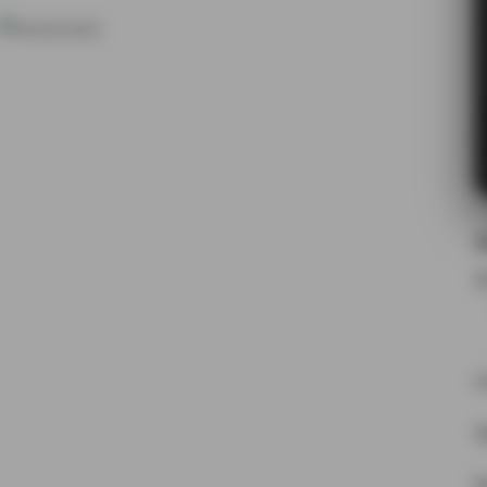
Open
media
7
in
modal
G
L
A
Open
media
9
K