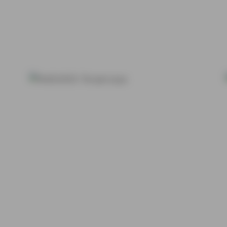
Open
media
2
in
modal